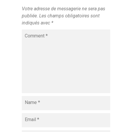
sociaux
l’économie
Votre adresse de messagerie ne sera pas
publiée.
Les champs obligatoires sont
dans
de la
indiqués avec
*
l’accès à
connaissance
Comment
*
l’information
Name
*
Email
*